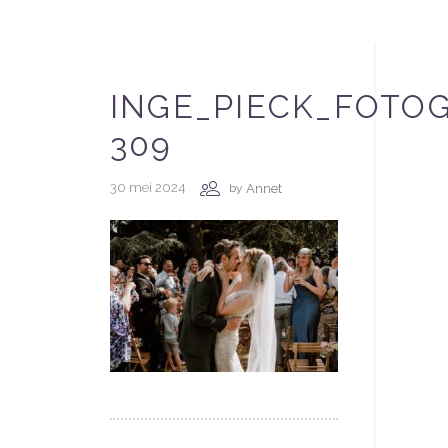
INGE_PIECK_FOTOG
309
30 mei 2024
Annet
by