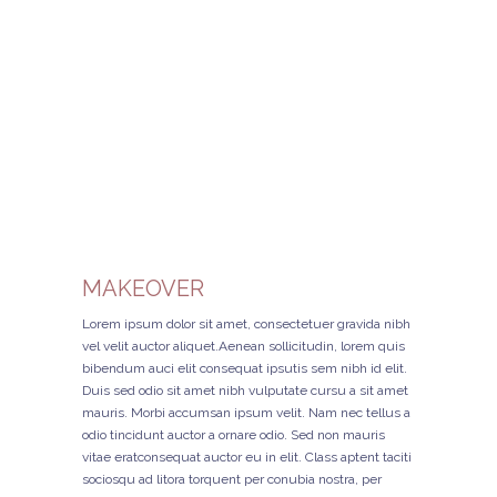
MAKEOVER
Lorem ipsum dolor sit amet, consectetuer gravida nibh
vel velit auctor aliquet.Aenean sollicitudin, lorem quis
bibendum auci elit consequat ipsutis sem nibh id elit.
Duis sed odio sit amet nibh vulputate cursu a sit amet
mauris. Morbi accumsan ipsum velit. Nam nec tellus a
odio tincidunt auctor a ornare odio. Sed non mauris
vitae eratconsequat auctor eu in elit. Class aptent taciti
sociosqu ad litora torquent per conubia nostra, per