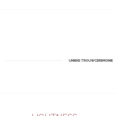
ZELFSTANDIG TROUWAMBTENAAR | LIEFDEVIEREN
UNIEKE TROUWCEREMONIE